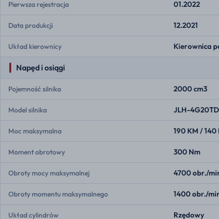
01.2022
Pierwsza rejestracja
12.2021
Data produkcji
Kierownica p
Układ kierownicy
Napęd i osiągi
2000 cm3
Pojemność silnika
JLH-4G20TD
Model silnika
190 KM / 140
Moc maksymalna
300 Nm
Moment obrotowy
4700 obr./mi
Obroty mocy maksymalnej
1400 obr./mi
Obroty momentu maksymalnego
Rzędowy
Układ cylindrów