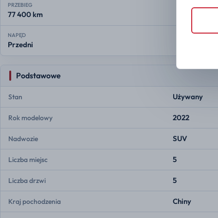
PRZEBIEG
77 400 km
NAPĘD
Przedni
Podstawowe
Używany
Stan
2022
Rok modelowy
SUV
Nadwozie
5
Liczba miejsc
5
Liczba drzwi
Chiny
Kraj pochodzenia