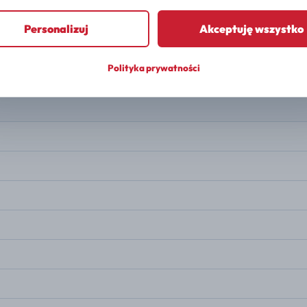
PALIWO
Gasoline
Personalizuj
Akceptuję wszystko
MOC
190 KM
Polityka prywatności