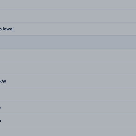
o lewej
 kW
n
n