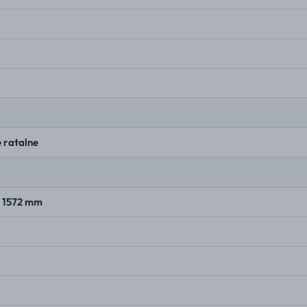
 ratalne
× 1572 mm