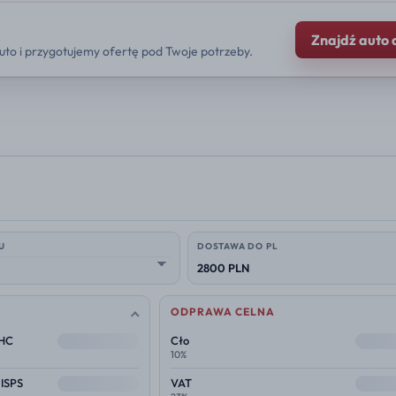
Znajdź auto 
uto i przygotujemy ofertę pod Twoje potrzeby.
U
DOSTAWA DO PL
2800 PLN
ODPRAWA CELNA
--
--
THC
Cło
10%
--
--
 ISPS
VAT