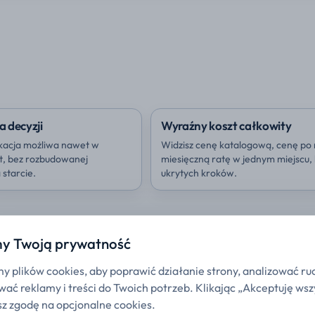
a decyzji
Wyraźny koszt całkowity
kacja możliwa nawet w
Widzisz cenę katalogową, cenę po 
ut, bez rozbudowanej
miesięczną ratę w jednym miejscu,
starcie.
ukrytych kroków.
y Twoją prywatność
 plików cookies, aby poprawić działanie strony, analizować ru
ać reklamy i treści do Twoich potrzeb. Klikając „Akceptuję wsz
z zgodę na opcjonalne cookies.