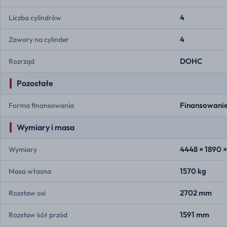
4
Liczba cylindrów
4
Zawory na cylinder
DOHC
Rozrząd
Pozostałe
Finansowanie
Forma finansowania
Wymiary i masa
4448 × 1890 
Wymiary
1570 kg
Masa własna
2702 mm
Rozstaw osi
1591 mm
Rozstaw kół przód