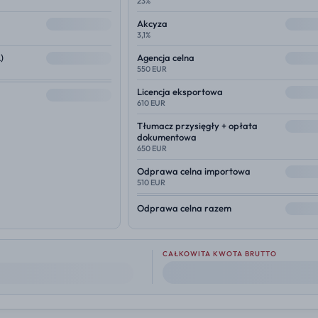
23%
--
--
Akcyza
3,1%
--
--
)
Agencja celna
550 EUR
--
Licencja eksportowa
--
610 EUR
--
Tłumacz przysięgły + opłata
dokumentowa
650 EUR
--
Odprawa celna importowa
510 EUR
--
Odprawa celna razem
CAŁKOWITA KWOTA BRUTTO
--