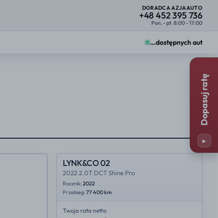
DORADCA AZJAAUTO
+48 452 395 736
Pon. - pt. 8:00 - 17:00
...
dostępnych aut
Zmiany zobaczysz od razu na kartach ofert.
Dopasuj ratę
Firma
Osoba prywatna
25%
23%
y
Miejsce importu
25%
35%
▸
23%
NL
LYNK&CO 02
2022 2.0T DCT Shine Pro
Rocznik:
2022
Przebieg:
77 400 km
Twoja rata
netto