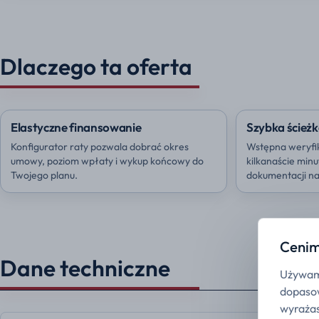
Dlaczego ta oferta
Elastyczne finansowanie
Szybka ścieżk
Konfigurator raty pozwala dobrać okres
Wstępna weryfi
umowy, poziom wpłaty i wykup końcowy do
kilkanaście min
Twojego planu.
dokumentacji na 
Cenim
Dane techniczne
Używamy
dopasow
wyrażas