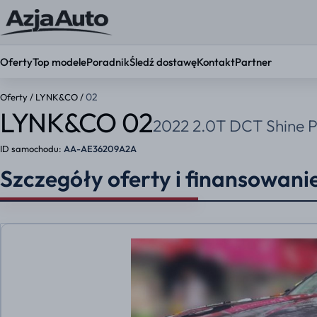
Oferty
Top modele
Poradnik
Śledź dostawę
Kontakt
Partner
02
Oferty
/
LYNK&CO
/
LYNK&CO 02
2022 2.0T DCT Shine 
KONFIGURATOR
Ustaw par
ID samochodu:
AA-AE36209A2A
Okres umowy
Szczegóły oferty i finansowani
36 mies.
48 