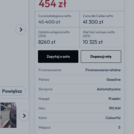
454 zł
Cena katalogowa netto
Cena dla Ciebie netto
45 400 zł
41 300 zł
Opłata wstępna netto
Wartość wykupu netto
(20%)
(25%)
8260 zł
10 325 zł
Zapytaj o auto
Dopasuj ratę
Finansowanie
Finansowanie ratalne
Paliwo
Gasoline
Skrzynia
Automatyczna
Powiększ
Napęd
Przedni
Moc
190 KM
Kolor
Colourful
Miejsca
5