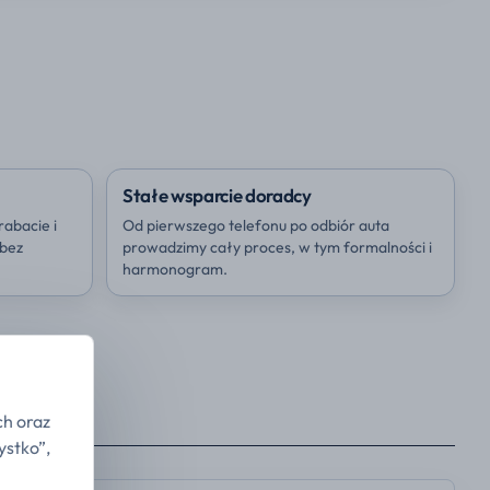
Stałe wsparcie doradcy
rabacie i
Od pierwszego telefonu po odbiór auta
 bez
prowadzimy cały proces, w tym formalności i
harmonogram.
ch oraz
ystko”,