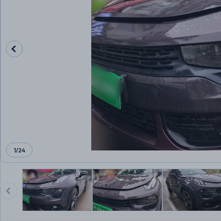
1
/
24