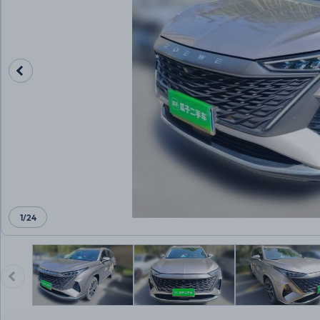
1
/
24