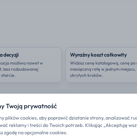
a decyzji
Wyraźny koszt całkowity
kacja możliwa nawet w
Widzisz cenę katalogową, cenę po 
ut, bez rozbudowanej
miesięczną ratę w jednym miejscu,
starcie.
ukrytych kroków.
y Twoją prywatność
 plików cookies, aby poprawić działanie strony, analizować ru
ać reklamy i treści do Twoich potrzeb. Klikając „Akceptuję wsz
z zgodę na opcjonalne cookies.