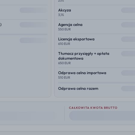
23%
--
--
Akcyza
3,1%
--
--
)
Agencja celna
550 EUR
--
Licencja eksportowa
--
610 EUR
--
Tłumacz przysięgły + opłata
dokumentowa
650 EUR
--
Odprawa celna importowa
510 EUR
--
Odprawa celna razem
CAŁKOWITA KWOTA BRUTTO
--