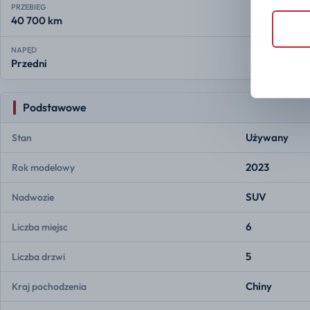
PRZEBIEG
40 700 km
NAPĘD
Przedni
Podstawowe
Używany
Stan
2023
Rok modelowy
SUV
Nadwozie
6
Liczba miejsc
5
Liczba drzwi
Chiny
Kraj pochodzenia