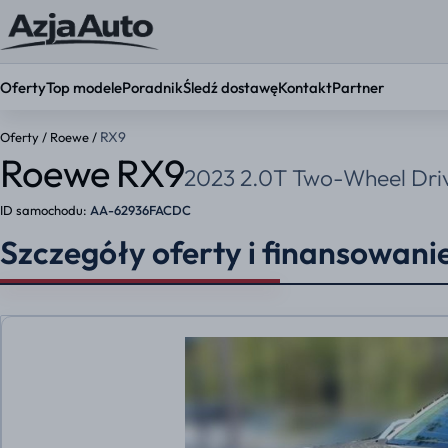
Oferty
Top modele
Poradnik
Śledź dostawę
Kontakt
Partner
RX9
Oferty
/
Roewe
/
Roewe RX9
2023 2.0T Two-Wheel Driv
KONFIGURATOR
Ustaw par
ID samochodu:
AA-62936FACDC
Okres umowy
Szczegóły oferty i finansowani
36 mies.
48 