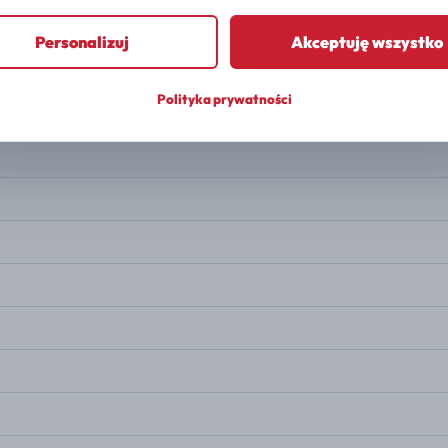
PALIWO
Gasoline
Personalizuj
Akceptuję wszystko
MOC
242 KM
Polityka prywatności