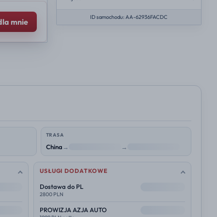
ID samochodu: AA-62936FACDC
dla mnie
TRASA
China
→
NL
→
Polska
USŁUGI DODATKOWE
--
Dostawa do PL
2800 PLN
--
PROWIZJA AZJA AUTO