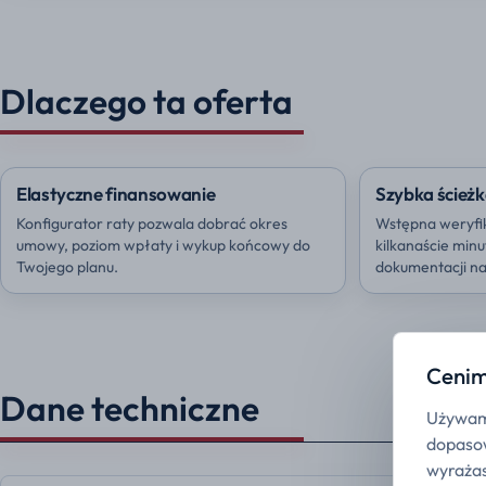
Dlaczego ta oferta
Elastyczne finansowanie
Szybka ścieżk
Konfigurator raty pozwala dobrać okres
Wstępna weryfi
umowy, poziom wpłaty i wykup końcowy do
kilkanaście min
Twojego planu.
dokumentacji na 
Cenim
Dane techniczne
Używamy
dopasow
wyrażas