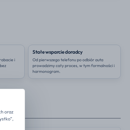
Stałe wsparcie doradcy
rabacie i
Od pierwszego telefonu po odbiór auta
 bez
prowadzimy cały proces, w tym formalności i
harmonogram.
ch oraz
ystko”,