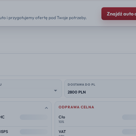
Znajdź auto 
uto i przygotujemy ofertę pod Twoje potrzeby.
U
DOSTAWA DO PL
2800 PLN
ODPRAWA CELNA
--
--
THC
Cło
10%
--
--
 ISPS
VAT