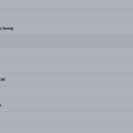
o lewej
 kW
n