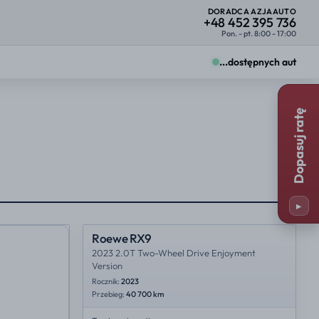
DORADCA AZJAAUTO
+48 452 395 736
Pon. - pt. 8:00 - 17:00
...
dostępnych aut
Zmiany zobaczysz od razu na kartach ofert.
Dopasuj ratę
Firma
Osoba prywatna
25%
23%
y
Miejsce importu
25%
35%
▸
23%
NL
Roewe RX9
2023 2.0T Two-Wheel Drive Enjoyment
Version
Rocznik:
2023
Przebieg:
40 700 km