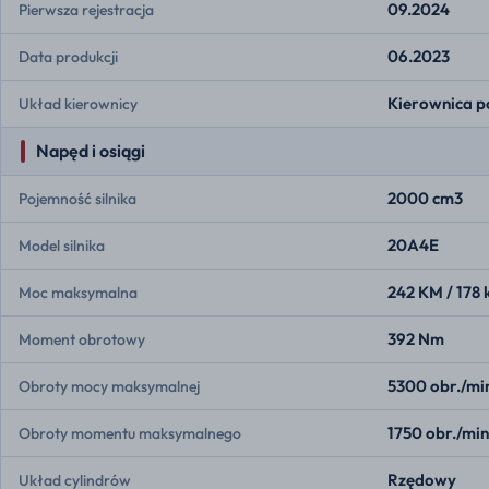
09.2024
Pierwsza rejestracja
06.2023
Data produkcji
Kierownica p
Układ kierownicy
Napęd i osiągi
2000 cm3
Pojemność silnika
20A4E
Model silnika
242 KM / 178
Moc maksymalna
392 Nm
Moment obrotowy
5300 obr./mi
Obroty mocy maksymalnej
1750 obr./min
Obroty momentu maksymalnego
Rzędowy
Układ cylindrów