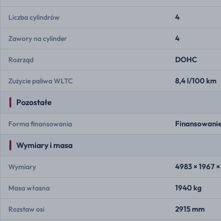
4
Liczba cylindrów
4
Zawory na cylinder
DOHC
Rozrząd
8,4 l/100 km
Zużycie paliwa WLTC
Pozostałe
Finansowanie
Forma finansowania
Wymiary i masa
4983 × 1967 
Wymiary
1940 kg
Masa własna
2915 mm
Rozstaw osi