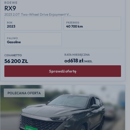
ROEWE
RX9
2023 2.0T Two-Wheel Drive Enjoyment V...
ROK
PRZEBIEG
2023
40 700 km
PALIWO
Gasoline
RATA MIESIĘCZNA
CENA
NETTO
618 zł
od
56 200 ZŁ
/MIES.
Sprawdź ofertę
POLECANA OFERTA