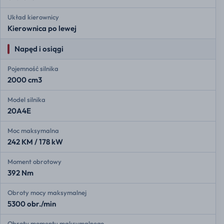
Układ kierownicy
Kierownica po lewej
Napęd i osiągi
Pojemność silnika
2000 cm3
Model silnika
20A4E
Moc maksymalna
242 KM / 178 kW
Moment obrotowy
392 Nm
Obroty mocy maksymalnej
5300 obr./min
Obroty momentu maksymalnego