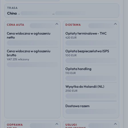
TRASA
China
→
NL
→
Polska
--
--
CENA AUTA
DOSTAWA
Cena widoczna w ogłoszeniu
Opłaty terminalowe - THC
netto
420 EUR
--
--
Cena widoczna w ogłoszeniu
Opłata bezpieczeństwa ISPS
brutto
100 EUR
VAT 23% wliczony
--
--
Opłata handling
110 EUR
--
Wysyłka do
Holandii (NL)
2150 EUR
--
Dostawa razem
--
--
--
ODPRAWA
USŁUGI