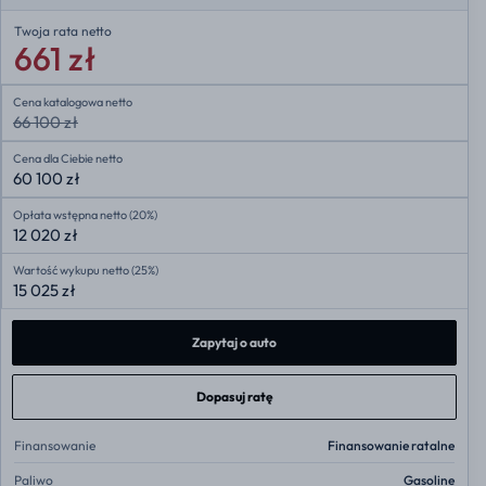
Twoja rata
netto
661 zł
Cena katalogowa netto
66 100 zł
Cena dla Ciebie netto
60 100 zł
Opłata wstępna netto (20%)
12 020 zł
Wartość wykupu netto (25%)
15 025 zł
Zapytaj o auto
Dopasuj ratę
Finansowanie
Finansowanie ratalne
Paliwo
Gasoline