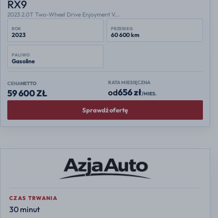
RX9
2023 2.0T Two-Wheel Drive Enjoyment V...
ROK
PRZEBIEG
2023
60 600 km
PALIWO
Gasoline
RATA MIESIĘCZNA
CENA
NETTO
656 zł
od
59 600 ZŁ
/MIES.
Sprawdź ofertę
CZAS TRWANIA
30 minut