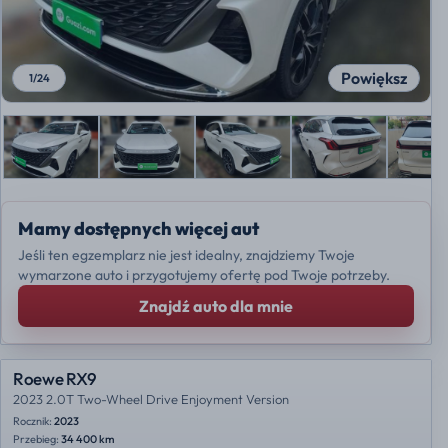
Powiększ
1
/
24
Mamy dostępnych więcej aut
Jeśli ten egzemplarz nie jest idealny, znajdziemy Twoje
wymarzone auto i przygotujemy ofertę pod Twoje potrzeby.
Znajdź auto dla mnie
Roewe RX9
2023 2.0T Two-Wheel Drive Enjoyment Version
Rocznik:
2023
Przebieg:
34 400 km