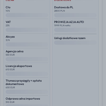
CELNA
DODATKOWE
Cło
Dostawa do PL
10%
2800 PLN
--
--
VAT
PROWIZJA AZJA AUTO
23%
1999 PLN netto
--
--
Akcyza
Usługi dodatkowe razem
3,1%
--
--
Agencja celna
550 EUR
--
Licencja eksportowa
610 EUR
--
Tłumacz przysięgły + opłata
dokumentowa
650 EUR
--
Odprawa celna importowa
510 EUR