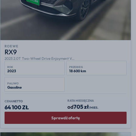
ROEWE
RX9
2023 2.0T Two-Wheel Drive Enjoyment V...
ROK
PRZEBIEG
2023
18 600 km
PALIWO
Gasoline
RATA MIESIĘCZNA
CENA
NETTO
705 zł
od
64 100 ZŁ
/MIES.
Sprawdź ofertę