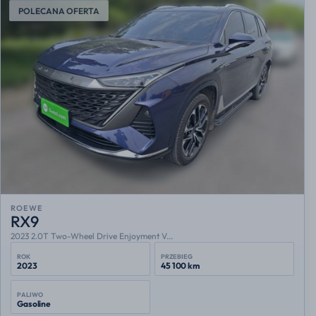
POLECANA OFERTA
ROEWE
RX9
2023 2.0T Two-Wheel Drive Enjoyment V...
ROK
PRZEBIEG
2023
45 100 km
PALIWO
Gasoline