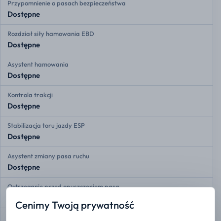
Przypomnienie o pasach bezpieczeństwa
Dostępne
Rozdział siły hamowania EBD
Dostępne
Asystent hamowania
Dostępne
Kontrola trakcji
Dostępne
Stabilizacja toru jazdy ESP
Dostępne
Asystent zmiany pasa ruchu
Dostępne
Ostrzeganie przed opuszczeniem pasa
Dostępne
Cenimy Twoją prywatność
Adaptacyjny tempomat