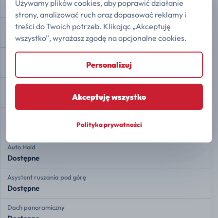
Używamy plików cookies, aby poprawić działanie
Dostępne
strony, analizować ruch oraz dopasować reklamy i
treści do Twoich potrzeb. Klikając „Akceptuję
Przednie czujniki radarowe
Dostępne
wszystko”, wyrażasz zgodę na opcjonalne cookies.
Tylne czujniki radarowe
Personalizuj
Dostępne
Kamera 360
Akceptuję wszystko
Dostępne
Asystent zjazdu ze wzniesienia
Polityka prywatności
Dostępne
Auto Hold
Dostępne
Asystent ruszania pod górę
Dostępne
Dach panoramiczny