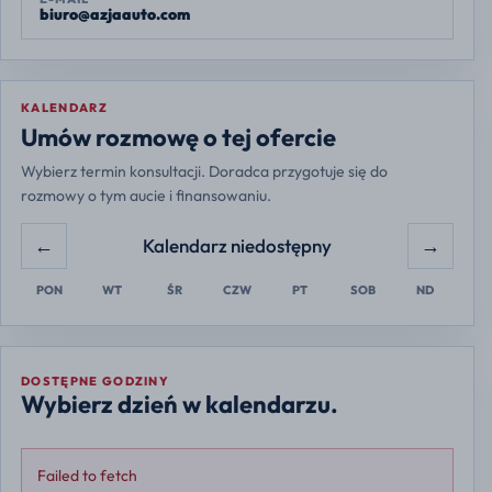
biuro@azjaauto.com
KALENDARZ
Europe/Warsaw
Umów rozmowę o tej ofercie
Wybierz termin konsultacji. Doradca przygotuje się do
rozmowy o tym aucie i finansowaniu.
←
→
Kalendarz niedostępny
PON
WT
ŚR
CZW
PT
SOB
ND
DOSTĘPNE GODZINY
Wybierz dzień w kalendarzu.
Failed to fetch