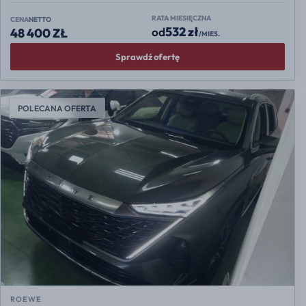
RATA MIESIĘCZNA
CENA
NETTO
532 zł
od
48 400 ZŁ
/MIES.
Sprawdź ofertę
POLECANA OFERTA
ROEWE